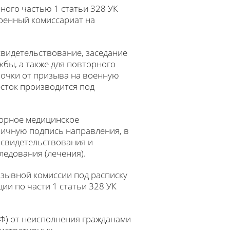
ного частью 1 статьи 328 УК
военный комиссариат на
свидетельствование, заседание
бы, а также для повторного
рочки от призыва на военную
сток производится под
торное медицинское
личную подпись направления, в
освидетельствования и
едования (лечения).
изывной комиссии под расписку
ии по части 1 статьи 328 УК
РФ) от неисполнения гражданами