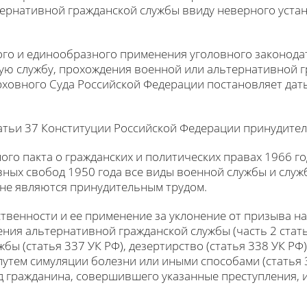
ернативной гражданской службы ввиду неверного уста
го и единообразного применения уголовного законодат
ую службу, прохождения военной или альтернативной г
ерховного Суда Российской Федерации постановляет да
статьи 37 Конституции Российской Федерации принудите
го пакта о гражданских и политических правах 1966 го
вных свобод 1950 года все виды военной службы и служ
 не являются принудительным трудом.
твенности и ее применение за уклонение от призыва на
ения альтернативной гражданской службы (часть 2 стат
жбы (статья 337 УК РФ), дезертирство (статья 338 УК РФ
утем симуляции болезни или иными способами (статья 
д гражданина, совершившего указанные преступления, 