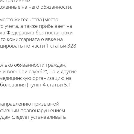
нистративных
ложенные на него обязанности.
место жительства (место
о учета, а также прибывает на
кую Федерацию без постановки
го комиссариата о явке на
цировать по части 1 статьи 328
олько обязанности граждан,
 и военной службе", но и другие
 медицинскую организацию на
олевания (пункт 4 статьи 5.1
о направлению призывной
тративным правонарушением
удам следует устанавливать