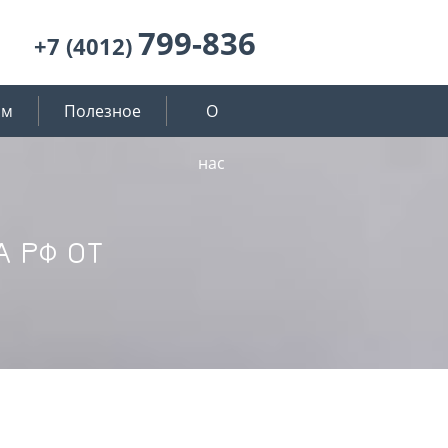
799-836
+7 (4012)
ям
Полезное
О
нас
 РФ ОТ