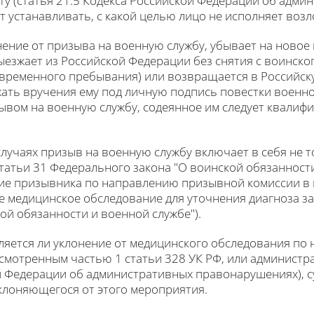
ту (статья 21.5 Кодекса Российской Федерации об адми
т устанавливать, с какой целью лицо не исполняет воз
нение от призыва на военную службу, убывает на новое 
езжает из Российской Федерации без снятия с воинског
о временного пребывания) или возвращается в Российс
жать вручения ему под личную подпись повестки военно
ывом на военную службу, содеянное им следует квалифи
случаях призыв на военную службу включает в себя не т
татьи 31 Федерального закона "О воинской обязанности
ие призывника по направлению призывной комиссии в
 медицинское обследование для уточнения диагноза заб
ой обязанности и военной службе").
вляется ли уклонение от медицинского обследования п
усмотренным частью 1 статьи 328 УК РФ, или админис
ой Федерации об административных правонарушениях), с
клоняющегося от этого мероприятия.