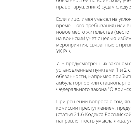
обязанностей по воинскому уче
правонарушениях) судам следуе
Если лицо, имея умысел на укло
временного пребывания) или вы
новое место жительства (мест
на воинский учет с целью избе
мероприятия, связанные с приз
УК РФ.
7. В предусмотренных законом 
установленные пунктами 1 и 2 с
обязанности, например прибыт
амбулаторное или стационарное
Федерального закона "О воинск
При решении вопроса о том, я
комиссии преступлением, пред
(статья 21.6 Кодекса Российск
направленность умысла лица, у