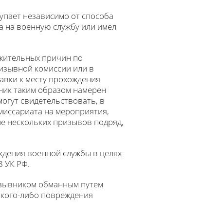
тупает независимо от способа
ва на военную службу или имел
ажительных причин по
изывной комиссии или в
авки к месту прохождения
вник таким образом намерен
могут свидетельствовать, в
миссариата на мероприятия,
ие нескольких призывов подряд,
ждения военной службы в целях
8 УК РФ.
изывником обманным путем
акого-либо повреждения