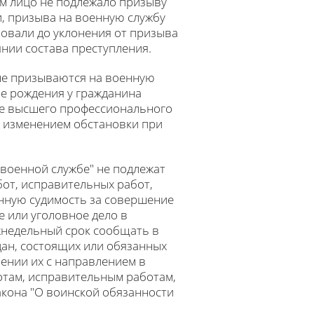
ном лицо не подлежало призыву
, призыва на военную службу
вовали до уклонения от призыва
янии состава преступления.
 не призываются на военную
ае рождения у гражданина
ие высшего профессионального
 с изменением обстановки при
 военной службе" не подлежат
от, исправительных работ,
нную судимость за совершение
 или уголовное дело в
хнедельный срок сообщать в
ан, состоящих или обязанных
шении их с направлением в
отам, исправительным работам,
акона "О воинской обязанности