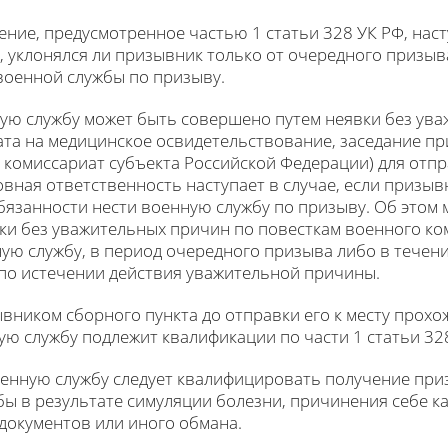
ение, предусмотренное частью 1 статьи 328 УК РФ, нас
о, уклонялся ли призывник только от очередного призы
военной службы по призыву.
ную службу может быть совершено путем неявки без ув
та на медицинское освидетельствование, заседание пр
комиссариат субъекта Российской Федерации) для отпр
овная ответственность наступает в случае, если призы
бязанности нести военную службу по призыву. Об этом 
ки без уважительных причин по повесткам военного ко
ую службу, в период очередного призыва либо в течен
 по истечении действия уважительной причины.
ником сборного пункта до отправки его к месту прохо
ую службу подлежит квалификации по части 1 статьи 32
военную службу следует квалифицировать получение пр
ы в результате симуляции болезни, причинения себе к
 документов или иного обмана.