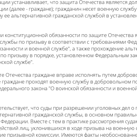
ции устанавливает, что защита Отечества является до
ии (далее - граждане); гражданин несет военную служб
ну ее альтернативной гражданской службой в установл
 конституционной обязанности по защите Отечества 
службы по призыву в соответствии с требованиями Фед
бязанности и военной службе", а также прохождение аль
по призыву в порядке, установленном Федеральным зако
ской службе".
те Отечества граждане вправе исполнять путем добров
е граждане проходят военную службу в добровольном пор
дерального закона "О воинской обязанности и военной
тельствует, что суды при разрешении уголовных дел о 
ьтернативной гражданской службы, в основном правил
 Федерации. Вместе с тем в практике рассмотрения суда
ействий лиц, уклонившихся в ходе призыва на военную 
ние призывной комиссии. Имеются факты необоснованно