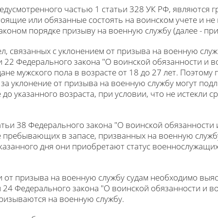
редусмотренного частью 1 статьи 328 УК РФ, являются г
стоящие или обязанные состоять на воинском учете и н
коном порядке призыву на военную службу (далее - при
, связанных с уклонением от призыва на военную служб
ьи 22 Федерального закона "О воинской обязанности и в
не мужского пола в возрасте от 18 до 27 лет. Поэтому 
за уклонение от призыва на военную службу могут подл
о указанного возраста, при условии, что не истекли с
татьи 38 Федерального закона "О воинской обязанности
е пребывающих в запасе, призванных на военную служб
указанного дня они приобретают статус военнослужащи
ии от призыва на военную службу судам необходимо выя
 24 Федерального закона "О воинской обязанности и в
ризываются на военную службу.