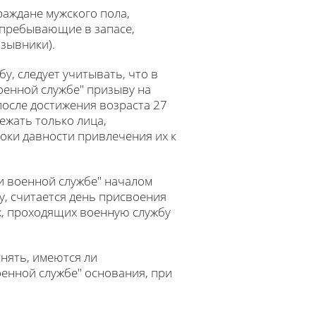
раждане мужского пола,
е пребывающие в запасе,
зывники).
у, следует учитывать, что в
оенной службе" призыву на
после достижения возраста 27
ежать только лица,
роки давности привлечения их к
 и военной службе" началом
у, считается день присвоения
х, проходящих военную службу
снять, имеются ли
оенной службе" основания, при