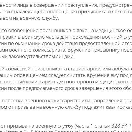
вности лица в совершении преступления, предусмотрен
ь факт надлежащего оповещения призывника о явке в 
ывом на военную службу.
, что оповещение призывников о явке на медицинское о
правки в воинскую часть для прохождения военной служ
ии по окончании срока действия предоставленной отс
ами военного комиссариата. Вручение призывнику пове
ыми законодательством лицами.
ой комиссией призывника на стационарное или амбула
жащим оповещением следует считать вручение ему под 
 в военный комиссариат для повторного медицинского 
и после предполагаемого срока завершения этого обсл
 повестки военного комиссариата или направления пр
зом от призыва на военную службу подлежит квалификац
 от призыва на военную службу (часть 1 статьи 328 УК 