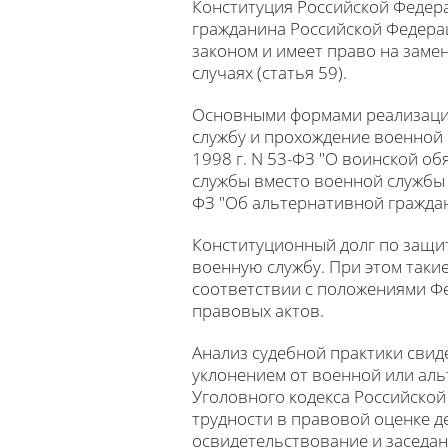
Конституция Российской Федера
гражданина Российской Федерац
законом и имеет право на заме
случаях (статья 59).
Основными формами реализации
службу и прохождение военной 
1998 г. N 53-ФЗ "О воинской о
службы вместо военной службы 
ФЗ "Об альтернативной граждан
Конституционный долг по защи
военную службу. При этом таки
соответствии с положениями Фе
правовых актов.
Анализ судебной практики свиде
уклонением от военной или ал
Уголовного кодекса Российской
трудности в правовой оценке д
освидетельствование и заседа