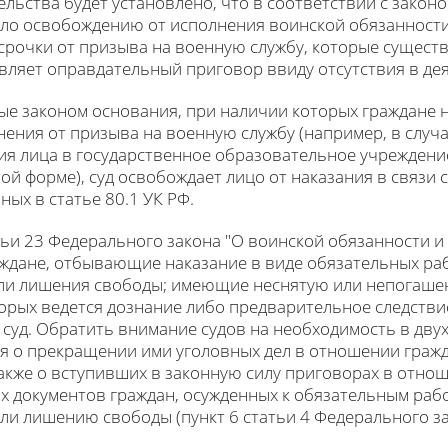
ельства будет установлено, что в соответствии с зако
ало освобождению от исполнения воинской обязанности
срочки от призыва на военную службу, которые сущест
овляет оправдательный приговор ввиду отсутствия в де
ные законом основания, при наличии которых граждане
онения от призыва на военную службу (например, в случ
ния лица в государственное образовательное учрежден
ой форме), суд освобождает лицо от наказания в связи
ых в статье 80.1 УК РФ.
атьи 23 Федерального закона "О воинской обязанности и
ждане, отбывающие наказание в виде обязательных раб
или лишения свободы; имеющие неснятую или непогаше
орых ведется дознание либо предварительное следствие
суд. Обратить внимание судов на необходимость в дву
я о прекращении ими уголовных дел в отношении гражд
также о вступивших в законную силу приговорах в отно
х документов граждан, осужденных к обязательным раб
ли лишению свободы (пункт 6 статьи 4 Федерального з